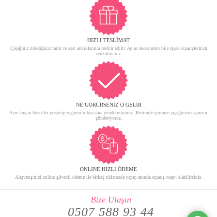
HIZLI TESLİMAT
Çiçeğiniz dilediğiniz tarih ve saat aralıklarınla teslim edilir. Aylar öncesinden bile çiçek siparişlerinizi
verebilirsiniz.
NE GÖRÜRSENİZ O GELİR
Size kuşlar böcekler gösterip yağmurlu havalara göndermiyoruz. Resimde görünen çiçeğinizin aynsını
gönderiyoruz.
ONLINE HIZLI ÖDEME
Alışverişinizi online güvenli ödeme ile birkaç tıklamada yapıp anında sipariş onayı alabilirsiniz.
Bize Ulaşın
0507 588 93 44