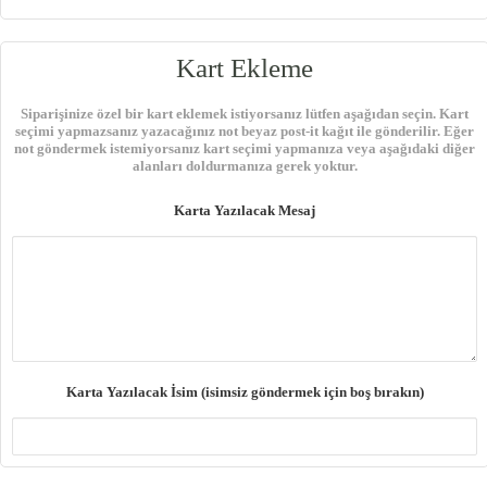
Kart Ekleme
Siparişinize özel bir kart eklemek istiyorsanız lütfen aşağıdan seçin. Kart
seçimi yapmazsanız yazacağınız not beyaz post-it kağıt ile gönderilir. Eğer
not göndermek istemiyorsanız kart seçimi yapmanıza veya aşağıdaki diğer
alanları doldurmanıza gerek yoktur.
Karta Yazılacak Mesaj
Karta Yazılacak İsim (isimsiz göndermek için boş bırakın)