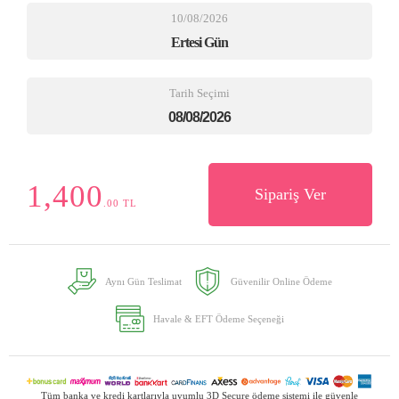
10/08/2026
Ertesi Gün
Tarih Seçimi
1,400
Sipariş Ver
.00 TL
Aynı Gün Teslimat
Güvenilir Online Ödeme
Havale & EFT Ödeme Seçeneği
Tüm banka ve kredi kartlarıyla uyumlu 3D Secure ödeme sistemi ile güvenle