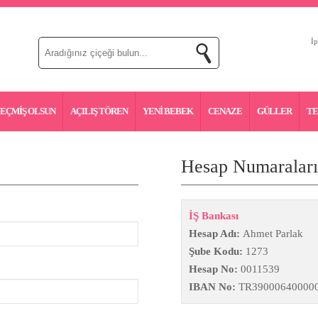
İp
EÇMİŞ OLSUN
AÇILIŞ TÖREN
YENİ BEBEK
CENAZE
GÜLLER
T
Hesap Numaralar
İŞ Bankası
Hesap Adı:
Ahmet Parlak
Şube Kodu:
1273
Hesap No:
0011539
IBAN No:
TR39000640000