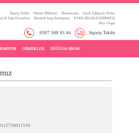
Sipariş Takibi
Ödeme Bildirimi
Hakkımızda
Çiçek Eşliğinde Notlar
tal & İade Prosedürü
Mesafeli Satış Sözleşmesi
KVKK BİLGİLENDİRMESİ
Bize Ulaşın
0507 588 93 44
Sipariş Takibi
ERARYUM
ORKİDELER
DÜĞÜN & NİKAH
ımız
0112730011539